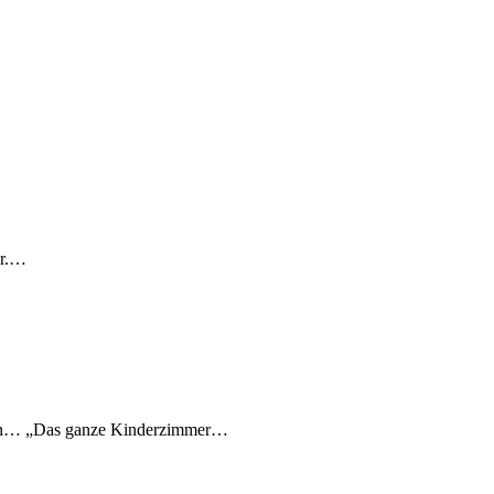
er.…
raten… „Das ganze Kinderzimmer…